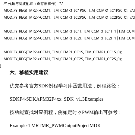
    /* 分频与滤波配置（寄存器操作） */

    MODIFY_REG(TMR2->CCM1, TIM_CCMR1_IC1PSC, TIM_CCMR1_IC1PSC_0);  //di
    MODIFY_REG(TMR2->CCM1, TIM_CCMR1_IC2PSC, TIM_CCMR1_IC2PSC_0);  //di
    MODIFY_REG(TMR2->CCM1, TIM_CCMR1_IC1F, TIM_CCMR1_IC1F_1|TIM_CCMR1_IC
    MODIFY_REG(TMR2->CCM1, TIM_CCMR1_IC2F, TIM_CCMR1_IC2F_1|TIM_CCMR1_IC
    MODIFY_REG(TMR2->CCM1, TIM_CCMR1_CC1S, TIM_CCMR1_CC1S_0);

    MODIFY_REG(TMR2->CCM1, TIM_CCMR1_CC2S, TIM_CCMR1_CC2S_0);

}
六、移植实用建议
优先参考官方SDK例程学习库函数用法，例程路径：
SDKF4-SDKAPM32F4xx_SDK_v1.3Examples
按功能查找对应例程，例如定时器PWM输出可参考：
ExamplesTMRTMR_PWMOutputProjectMDK