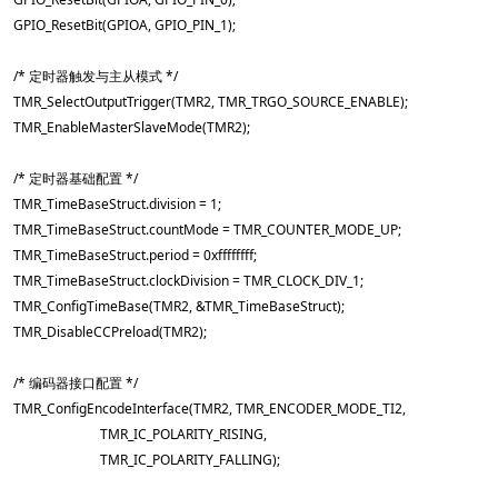
    GPIO_ResetBit(GPIOA, GPIO_PIN_1);

    /* 定时器触发与主从模式 */

    TMR_SelectOutputTrigger(TMR2, TMR_TRGO_SOURCE_ENABLE);

    TMR_EnableMasterSlaveMode(TMR2);

    /* 定时器基础配置 */

    TMR_TimeBaseStruct.division = 1;

    TMR_TimeBaseStruct.countMode = TMR_COUNTER_MODE_UP;

    TMR_TimeBaseStruct.period = 0xffffffff;

    TMR_TimeBaseStruct.clockDivision = TMR_CLOCK_DIV_1;

    TMR_ConfigTimeBase(TMR2, &TMR_TimeBaseStruct);

    TMR_DisableCCPreload(TMR2);

    /* 编码器接口配置 */

    TMR_ConfigEncodeInterface(TMR2, TMR_ENCODER_MODE_TI2,

                              TMR_IC_POLARITY_RISING,

                              TMR_IC_POLARITY_FALLING);
