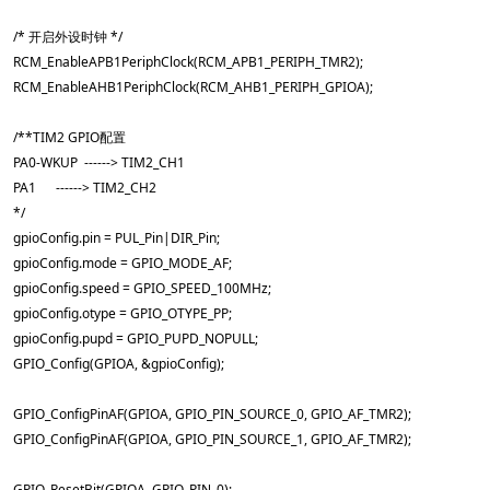
    /* 开启外设时钟 */

    RCM_EnableAPB1PeriphClock(RCM_APB1_PERIPH_TMR2);

    RCM_EnableAHB1PeriphClock(RCM_AHB1_PERIPH_GPIOA);

    /**TIM2 GPIO配置

    PA0-WKUP  ------> TIM2_CH1

    PA1      ------> TIM2_CH2

    */

    gpioConfig.pin = PUL_Pin|DIR_Pin;

    gpioConfig.mode = GPIO_MODE_AF;

    gpioConfig.speed = GPIO_SPEED_100MHz;

    gpioConfig.otype = GPIO_OTYPE_PP;

    gpioConfig.pupd = GPIO_PUPD_NOPULL;

    GPIO_Config(GPIOA, &gpioConfig);

    GPIO_ConfigPinAF(GPIOA, GPIO_PIN_SOURCE_0, GPIO_AF_TMR2);

    GPIO_ConfigPinAF(GPIOA, GPIO_PIN_SOURCE_1, GPIO_AF_TMR2);

    GPIO_ResetBit(GPIOA, GPIO_PIN_0);
