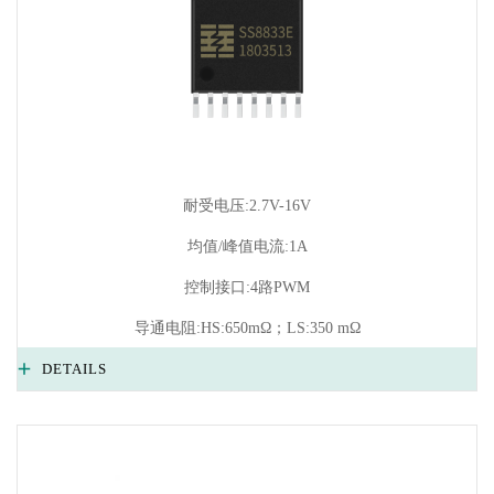
耐受电压:2.7V-16V
均值/峰值电流:1A
控制接口:4路PWM
导通电阻:HS:650mΩ；LS:350 mΩ
DETAILS