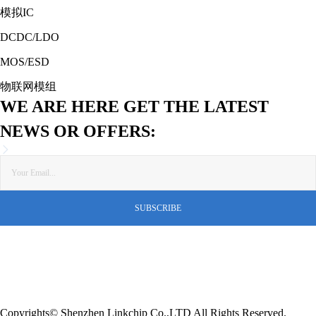
模拟IC
DCDC/LDO
MOS/ESD
物联网模组
WE ARE HERE GET THE LATEST
NEWS OR OFFERS:
Copyrights© Shenzhen Linkchip Co.,LTD All Rights Reserved.