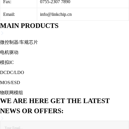
Fax:
0755-2307 7890
Email:
info@linkchip.cn
MAIN PRODUCTS
微控制器/车规芯片
电机驱动
模拟IC
DCDC/LDO
MOS/ESD
物联网模组
WE ARE HERE GET THE LATEST
NEWS OR OFFERS: