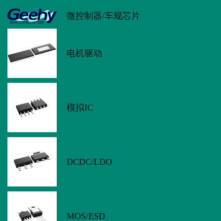
微控制器/车规芯片
电机驱动
模拟IC
DCDC/LDO
MOS/ESD