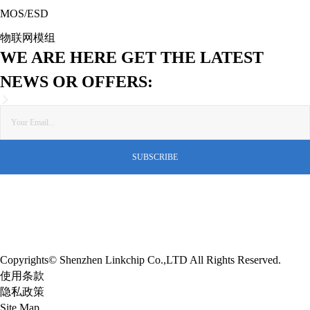
MOS/ESD
物联网模组
WE ARE HERE GET THE LATEST
NEWS OR OFFERS:
Copyrights© Shenzhen Linkchip Co.,LTD All Rights Reserved.
使用条款
隐私政策
Site Map