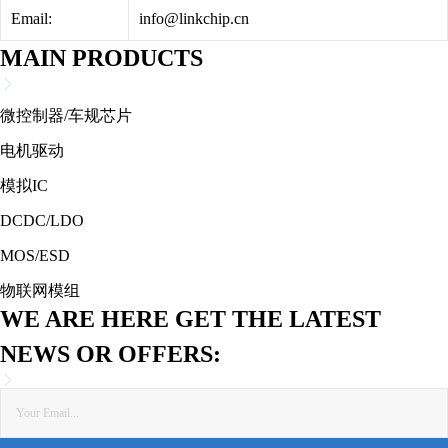
Email:
info@linkchip.cn
MAIN PRODUCTS
微控制器/车规芯片
电机驱动
模拟IC
DCDC/LDO
MOS/ESD
物联网模组
WE ARE HERE GET THE LATEST
NEWS OR OFFERS: