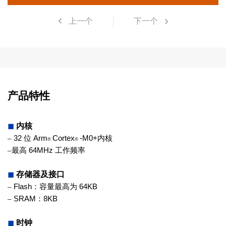
上一个
下一个
产品特性
◼
内核
–
32
位
Arm
Cortex
-M0+
内核
®
®
–
最高
64MHz
工作频率
◼
存储器及接口
–
Flash
：容量最高为
64KB
–
SRAM
：
8KB
◼
时钟