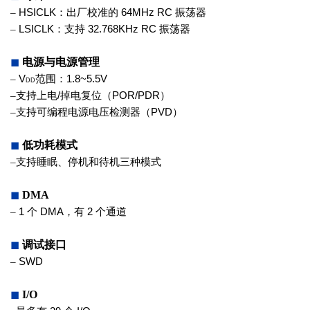
–
HSICLK
：出厂校准的
64MHz RC
振
荡器
–
LSICLK
：支持
32.768KHz RC
振荡
器
◼
电源与电源管理
–
V
范围：
1.8~5.5V
DD
–
支持上电
/
掉电复位（
POR/PDR
）
–
支持可编程电源电压检测器（
PVD
）
◼
低功耗模式
–
支持睡眠、停机和待机三种模式
◼
DMA
–
1
个
DMA
，有
2
个通道
◼
调试接口
–
SWD
◼
I/O