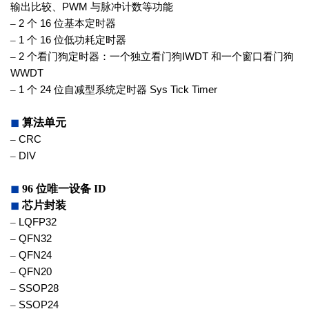
输出比较、
PWM
与脉冲计数等功能
–
2
个
16
位基本定时器
–
1
个
16
位低功耗定时器
–
2
个看门狗定时器：一个独立看门狗
IWDT
和一个窗口看门狗
WWDT
–
1
个
24
位自减型系统定时器
Sys
Tick Timer
◼
算法单元
–
CRC
–
DIV
◼
96
位唯一设备
ID
◼
芯片封装
–
LQFP32
–
QFN32
–
QFN24
–
QFN20
–
SSOP28
–
SSOP24