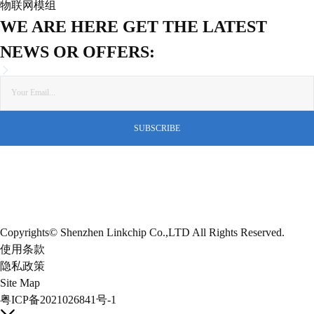
物联网模组
WE ARE HERE GET THE LATEST
NEWS OR OFFERS:
Copyrights© Shenzhen Linkchip Co.,LTD All Rights Reserved.
使用条款
隐私政策
Site Map
粤ICP备2021026841号-1