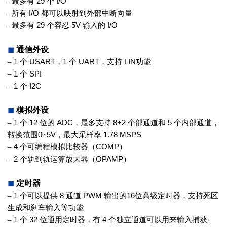
–
最多有
29
个
I/O
–
所有
I/O
都可以映射到外部中断向量
–
最多有
29
个容忍
5V
输入的
I/O
◼
通信外设
–
1
个
USART
，
1
个
UART
，支持
LIN
功能
–
1
个
SPI
–
1
个
I2C
◼
模拟外设
–
1
个
12
位的
ADC
，最多支持
8+2
个
部通道和
5
个内部通道，
转换范围
0~5V
，最大采样率
1.78 MSPS
–
4
个可编程模拟比较器（
COMP
）
–
2
个轨到轨运算放大器（
OPAMP
）
◼
定时器
–
1
个可以提供
8
通道
PWM
输出的
16
位高级定时器，支持死区
生成和刹车
输入等功能
–
1
个
32
位通用定时器，有
4
个独立
通道可以用来输入捕获、