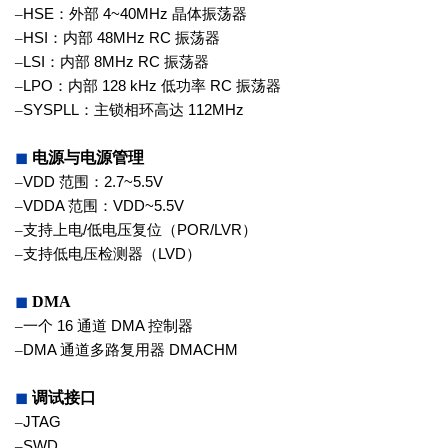
–
HSE
：外部
4~40MHz
晶体振荡器
–
HSI
：内部
48MHz RC
振荡器
–
LSI
：内部
8MHz RC
振荡器
–
LPO
：内部
128 kHz
低功率
RC
振荡
器
–
SYSPLL
：主锁相环高达
112MHz
◼
电源与电源管理
–
VDD
范围：
2.7~5.5V
–
VDDA
范围：
VDD~5.5V
–
支持上电
/
低电压复位（
POR/LVR
）
–
支持低电压检测器（
LVD
）
◼
DMA
–
一个
16
通道
DMA
控制器
–
DMA
通道多路复用器
DMACHM
◼
调试接口
–
JTAG
–
SWD