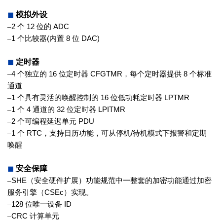
◼
模拟外设
–
2
个
12
位的
ADC
–
1
个比较器
(
内置
8
位
DAC)
◼
定时器
–
4
个独立的
16
位定时器
CFGTMR
，
每个定时器提供
8
个标准
通道
–
1
个具有灵活的唤醒控制的
16
位低功
耗定时器
LPTMR
–
1
个
4
通道的
32
位定时器
LPITMR
–
2
个可编程延迟单元
PDU
–
1
个
RTC
，支持日历功能，可从停机
/
待机模式下报警和定期
唤醒
◼
安全保障
–
SHE
（安全硬件扩展）功能规范中一
整套的加密功能通过加密
服务引擎
（
CSEc
）实现。
–
128
位唯一设备
ID
–
CRC
计算单元