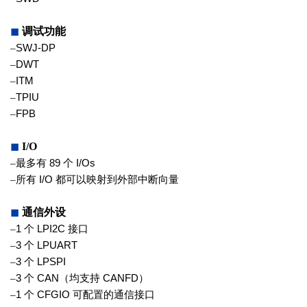
◼
调试功能
–
SWJ-DP
–
DWT
–
ITM
–
TPIU
–
FPB
◼
I/O
–
最多有
89
个
I/Os
–
所有
I/O
都可以映射到外部中断向量
◼
通信外设
–
1
个
LPI2C
接口
–
3
个
LPUART
–
3
个
LPSPI
–
3
个
CAN
（均支持
CANFD
）
–
1
个
CFGIO
可配置的通信接口