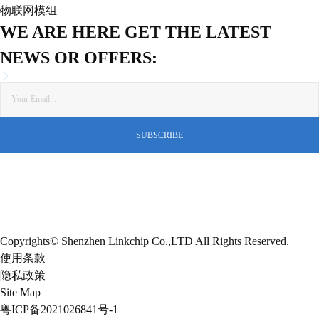
物联网模组
WE ARE HERE GET THE LATEST
NEWS OR OFFERS:
Copyrights© Shenzhen Linkchip Co.,LTD All Rights Reserved.
使用条款
隐私政策
Site Map
粤ICP备2021026841号-1