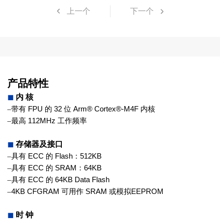
上一个
下一个
产品特性
◼
内 核
–
带有
FPU
的
32
位
Arm® Cortex®-
M4F
内核
–
最高
112MHz
工作频率
◼
存储器及接口
–
具有
ECC
的
Flash
：
512KB
–
具有
ECC
的
SRAM
：
64KB
–
具有
ECC
的
64KB Data Flash
–
4KB CFGRAM
可用作
SRAM
或模拟
EEPROM
◼
时 钟