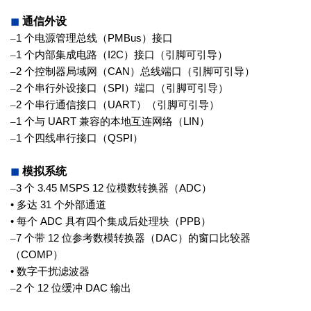
◼
通信外设
–
1
个电源管理总线（
PMBus
）接口
–
1
个内部集成电路（
I2C
）接口（引脚可
引导）
–
2
个控制器局域网（
CAN
）总线端口（引
脚可引导）
–
2
个串行外设接口（
SPI
）端口（引脚可
引导）
–
2
个串行通信接口（
UART
）（引脚可引
导）
–
1
个与
UART
兼容的本地互连网络（
LIN
）
–
1
个四线串行接口（
QSPI
）
◼
模拟系统
–
3
个
3.45 MSPS 12
位模数转换器
（
ADC
）
•
多达
31
个外部通道
•
每个
ADC
具有四个集成后处理块
（
PPB
）
–
7
个带
12
位参考数模转换器（
DAC
）的
窗口比较器
（
COMP
）
•
数字干扰滤波器
–
2
个
12
位缓冲
DAC
输出