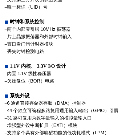
–
唯一标识（
UID
）号
◼
时钟和系统控制
–
两个内部零引脚
10MHz
振荡器
–
片上晶振振荡器和外部时钟输入
–
窗口看门狗计时器模块
–
丢失时钟检测电路
◼
1.1V
内核、
3.3V I/O
设计
–
内置
1.1V
线性稳压器
–
欠压复位（
BOR
）电路
◼
系统外设
–
6
通道直接存储器存取（
DMA
）控制器
–
44
个独立可编程多路复用通用输入
/
输
出（
GPIO
）引脚
–
31
路可复用为数字量输入的模拟量输
入口
–
增强型外设中断扩展（
EXTI
）模块
–
支持多个具有外部唤醒功能的低功耗模
式（
LPM
）