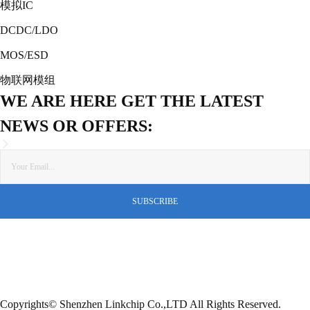
模拟IC
DCDC/LDO
MOS/ESD
物联网模组
WE ARE HERE GET THE LATEST
NEWS OR OFFERS:
Copyrights© Shenzhen Linkchip Co.,LTD All Rights Reserved.