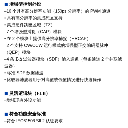
◼
增强型控制外设
–
16
个具有高分辨率功能（
150ps
分辨率）
的
PWM
通道
•
具有高分辨率的集成死区支持
•
集成硬件跳匣区域（
TZ
）
–
7
个增强型捕捉（
CAP
）模块
•
在
2
个模块上提供高分辨率捕捉
（
HRCAP
）
–
2
个支持
CW/CCW
运行模式的增强型
正交编码器脉冲
（
QEP
）模块
–
4
条
Σ-Δ
滤波器模块（
SDF
）输入通道
（每条通道
2
个并联滤
波器）
•
标准
SDF
数据滤波
•
比较器滤波器用于对高值或低值情况
进行快速操作
◼
灵活逻辑块（
FLB
）
–
增强现有外设功能
◼
符合功能安全标准
–
符合
IEC61508 SIL2
认证要求