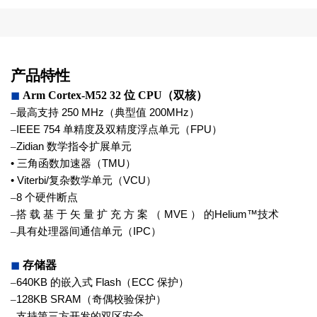
产品特性
◼
Arm Cortex-M52 32
位
CPU
（双核）
–
最高支持
250 MHz
（典型值
200MHz
）
–
IEEE 754
单精度及双精度浮点单元
（
FPU
）
–
Zidian
数学指令扩展单元
•
三角函数加速器（
TMU
）
• Viterbi/
复杂数学单元（
VCU
）
–
8
个硬件断点
–
搭 载 基 于 矢 量 扩 充 方 案 （
MVE
） 的
Helium™
技术
–
具有处理器间通信单元（
IPC
）
◼
存储器
–
640KB
的嵌入式
Flash
（
ECC
保护）
–
128KB SRAM
（奇偶校验保护）
–
支持第三方开发的双区安全