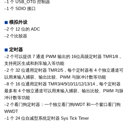
–
1
个
USB_OTG
控制器
–
1
个
SDIO
接口
◼
模拟外设
–
2
个
12
位的
ADC
–
2
个比较器
◼
定时器
–
2
个可以提供
7
通道
PWM
输出的
16
位高级定时器
TMR1/8
，
支持死区生
成和刹车输入等功能
–
2
个
32
位通用定时器
TMR2/5
，每个
定时器有
4
个独立通道可
以用来输入
捕获、输出比较、
PWM
与脉冲计数
等功能
–
8
个
16
位通用定时器
TMR3/4/9/10/
11/12/13/14
，每个定时器
最多有
4
个
独立通道可以用来输入捕获、输出比
较、
PWM
与脉
冲计数等功能
–
2
个看门狗定时器：一个独立看门狗
IWDT
和一个窗口看门狗
WWDT
–
1
个
24
位自减型系统定时器
Sys Tick
Timer