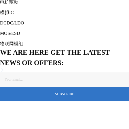
电机驱动
模拟IC
DCDC/LDO
MOS/ESD
物联网模组
WE ARE HERE GET THE LATEST
NEWS OR OFFERS: