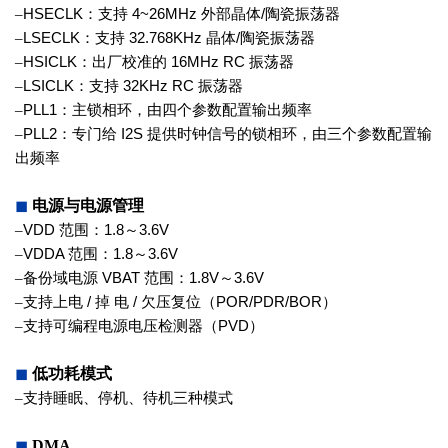
–
HSECLK
：支持
4~26MHz
外部晶体
/
陶瓷振荡器
–
LSECLK
：支持
32.768KHz
晶体
/
陶
瓷振荡器
–
HSICLK
：出厂校准的
16MHz RC
振
荡器
–
LSICLK
：支持
32KHz RC
振荡器
–
PLL1
：主锁相环，由四个参数配置输
出频率
–
PLL2
：专门给
I2S
提供时钟信号的锁
相环，由三个参数配置输
出频率
◼
电源与电源管理
–
VDD
范围：
1.8
～
3.6V
–
VDDA
范围：
1.8
～
3.6V
–
备份域电源
VBAT
范围：
1.8V
～
3.6V
–
支持上电
/
掉 电
/
欠压复位
（
POR/PDR/BOR
）
–
支持可编程电源电压检测器（
PVD
）
◼
低功耗模式
–
支持睡眠、停机、待机三种模式
◼
DMA