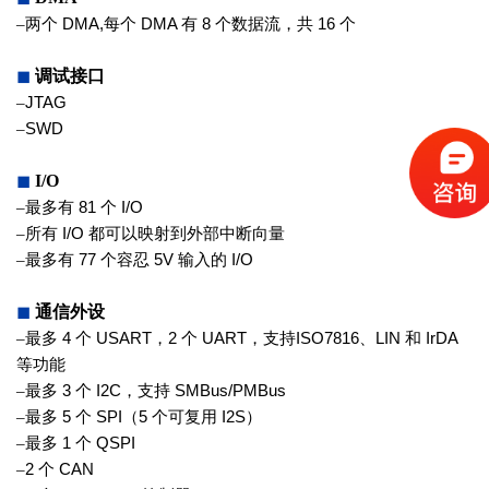
–
两个
DMA,
每个
DMA
有
8
个数据流，
共
16
个
◼
调试接口
–
JTAG
–
SWD
◼
I/O
–
最多有
81
个
I/O
–
所有
I/O
都可以映射到外部中断向量
–
最多有
77
个容忍
5V
输入的
I/O
◼
通信外设
–
最多
4
个
USART
，
2
个
UART
，支持
ISO7816
、
LIN
和
IrDA
等功能
–
最多
3
个
I2C
，支持
SMBus/PMBus
–
最多
5
个
SPI
（
5
个可复用
I2S
）
–
最多
1
个
QSPI
–
2
个
CAN