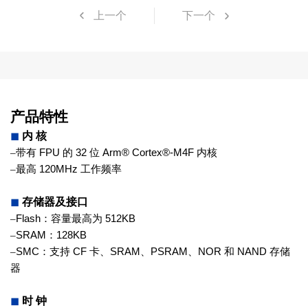
上一个
下一个
产品特性
◼
内 核
–
带有
FPU
的
32
位
Arm® Cortex®-
M4F
内核
–
最高
120MHz
工作频率
◼
存储器及接口
–
Flash
：容量最高为
512KB
–
SRAM
：
128KB
–
SMC
：支持
CF
卡、
SRAM
、
PSRAM
、
NOR
和
NAND
存储
器
◼
时 钟