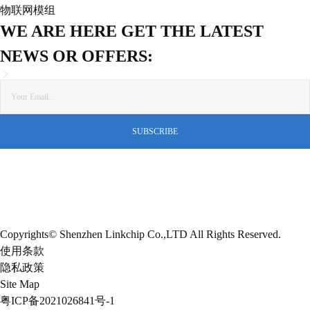
物联网模组
WE ARE HERE GET THE LATEST
NEWS OR OFFERS:
Copyrights© Shenzhen Linkchip Co.,LTD All Rights Reserved.
使用条款
隐私政策
Site Map
粤ICP备2021026841号-1