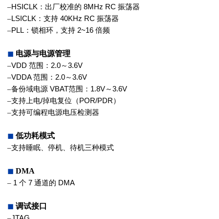
–
HSICLK
：出厂校准的
8MHz RC
振荡
器
–
LSICLK
：支持
40KHz RC
振荡器
–
PLL
：锁相环，支持
2~16
倍频
◼
电源与电源管理
–
V
DD
范围：
2.0
～
3.6V
–
V
DDA
范围：
2.0
～
3.6V
–
备份域电源
V
BAT
范围：
1.8V
～
3.6V
–
支持上电
/
掉电复位（
POR/PDR
）
–
支持可编程电源电压检测器
◼
低功耗模式
–
支持睡眠、停机、待机三种模式
◼
DMA
–
1
个
7
通道的
DMA
◼
调试接口
–
JTAG