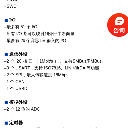
–
SWD
◼
I/O
–
最多有
51
个
I/O
–
所有
I/O
都可以映射到外部中断向量
–
最多有
29
个容忍
5V
输入的
I/O
◼
通信外设
–
2
个
I2C
接 口 （
1Mbit/s
）， 支持
SMBus/PMBus
。
–
3
个
USART
，支持
ISO7816
、
LIN
和
IrDA
等功能
–
2
个
SPI
，最大传输速度
18Mbps
–
1
个
CAN
–
1
个
USBD
◼
模拟外设
–
2
个
12
位的
ADC
◼
定时器