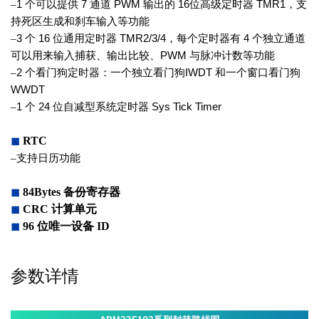
–
1
个可以提供
7
通道
PWM
输出的
16
位高级定时器
TMR1
，支
持死区生成和
刹车输入等功能
–
3
个
16
位通用定时器
TMR2/3/4
，每
个定时器有
4
个独立通道
可以用来输
入捕获、输出比较、
PWM
与脉冲计数
等功能
–
2
个看门狗定时器：一个独立看门狗
IWDT
和一个窗口看门狗
WWDT
–
1
个
24
位自减型系统定时器
Sys Tick
Timer
◼
RTC
–
支持日历功能
◼
84Bytes
备份寄存器
◼
CRC
计算单元
◼
96
位唯一设备
ID
参数详情