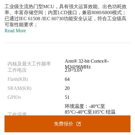
工业级主流热门型MCU，具有强大运算效能、出色功耗效
率、丰富存储空间；内置LCD接口，兼容8080/6800模式；
已通过IEC 61508 /IEC 60730功能安全认证，符合工业级高
可靠性能要求；
Read More
Arm® 32-bit Cortex®-
内核及最大工作频率
M3@96MHz
工作电压
2.0~3.6V
Flash(KB)
64
SRAM(KB)
20
GPIOs
51
环境温度：-40°C至
85°C/-40°C至105°C 结温
工作温度
度：-40°C至105°C/-40°C至
125°C
免费报价