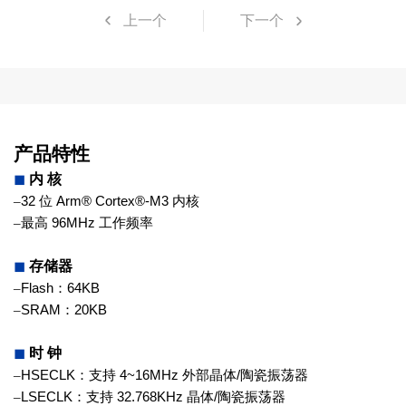
上一个
下一个
产品特性
◼
内 核
–
32
位
Arm
®
Cortex
®
-M3
内核
–
最高
96MHz
工作频率
◼
存储器
–
Flash
：
64KB
–
SRAM
：
20KB
◼
时 钟
–
HSECLK
：支持
4~16MHz
外部晶体
/
陶瓷振荡器
–
LSECLK
：支持
32.768KHz
晶体
/
陶瓷
振荡器